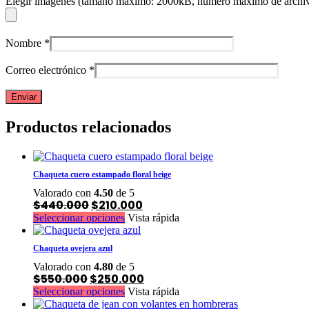
Elegir imágenes (tamaño máximo: 2000kB, número máximo de archiv
Nombre
*
Correo electrónico
*
Productos relacionados
Chaqueta cuero estampado floral beige
Valorado con
4.50
de 5
El
El
$
440.000
$
210.000
precio
precio
Este
Seleccionar opciones
Vista rápida
original
actual
producto
era:
es:
tiene
$440.000.
$210.000.
Chaqueta ovejera azul
múltiples
Valorado con
4.80
de 5
variantes.
El
El
$
550.000
$
250.000
Las
precio
precio
Este
Seleccionar opciones
Vista rápida
opciones
original
actual
producto
se
era:
es: