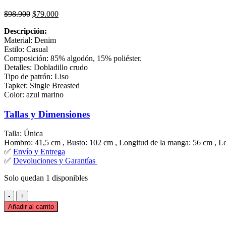
El
El
$
98.900
$
79.000
precio
precio
Descripción:
original
actual
Material: Denim
era:
es:
Estilo: Casual
$98.900.
$79.000.
Composición: 85% algodón, 15% poliéster.
Detalles: Dobladillo crudo
Tipo de patrón: Liso
Tapket: Single Breasted
Color: azul marino
Tallas y Dimensiones
Talla: Única
Hombro: 41,5 cm , Busto: 102 cm , Longitud de la manga: 56 cm , Lo
✅
Envío y Entrega
✅
Devoluciones y Garantías
Solo quedan 1 disponibles
Chaqueta
vaquera
Añadir al carrito
desgastada
con