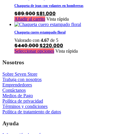
tiene
pueden
$550.000.
$250.000.
Chaqueta de jean con volantes en hombreras
múltiples
elegir
El
El
$
89.900
$
81.000
variantes.
en
precio
precio
Añadir al carrito
Vista rápida
Las
la
original
actual
opciones
página
era:
es:
se
$89.900.
$81.000.
de
Chaqueta cuero estampado floral
pueden
producto
Valorado con
4.67
de 5
elegir
El
El
$
440.000
$
220.000
en
precio
precio
Este
Seleccionar opciones
Vista rápida
la
original
actual
producto
página
era:
es:
tiene
Nosotros
$440.000.
$220.000.
de
múltiples
producto
variantes.
Sobre Seven Store
Las
Trabaja con nosotros
opciones
Emprendedores
se
Contáctanos
pueden
Medios de Pago
elegir
Política de privacidad
en
Términos y condiciones
la
Política de tratamiento de datos
página
de
Ayuda
producto