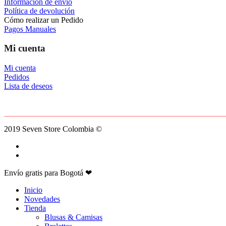
Información de envío
Política de devolución
Cómo realizar un Pedido
Pagos Manuales
Mi cuenta
Mi cuenta
Pedidos
Lista de deseos
2019 Seven Store Colombia ©
facebook
instagram
Close
Envío gratis para Bogotá ❤
Menu
Inicio
Novedades
Tienda
Blusas & Camisas