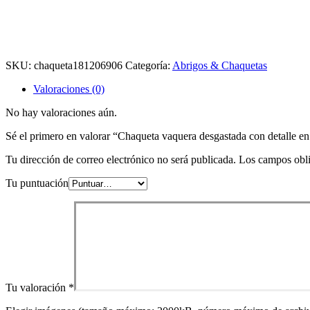
detalle
Servicio al Cliente
en
En línea
bordes
¿Preguntas? Escríbenos
cantidad
SKU:
chaqueta181206906
Categoría:
Abrigos & Chaquetas
Valoraciones (0)
No hay valoraciones aún.
Sé el primero en valorar “Chaqueta vaquera desgastada con detalle e
Tu dirección de correo electrónico no será publicada.
Los campos obli
Tu puntuación
Tu valoración
*