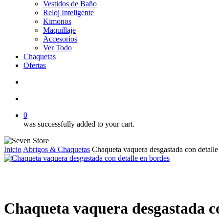
Vestidos de Baño
Reloj Inteligente
Kimonos
Maquillaje
Accesorios
Ver Todo
Chaquetas
Ofertas
search
account
0
was successfully added to your cart.
Inicio
Abrigos & Chaquetas
Chaqueta vaquera desgastada con detalle
Chaqueta vaquera desgastada co