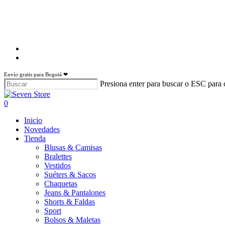
Skip
to
main
content
facebook
instagram
Envío gratis para Bogotá ❤
Presiona enter para buscar o ESC para 
Close
Search
search
account
0
Menu
Inicio
Novedades
Tienda
Blusas & Camisas
Bralettes
Vestidos
Suéters & Sacos
Chaquetas
Jeans & Pantalones
Shorts & Faldas
Sport
Bolsos & Maletas