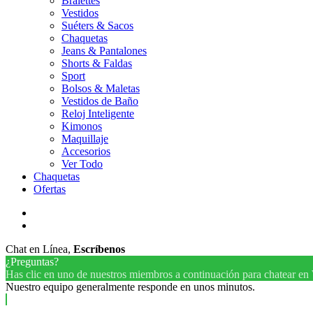
Bralettes
Vestidos
Suéters & Sacos
Chaquetas
Jeans & Pantalones
Shorts & Faldas
Sport
Bolsos & Maletas
Vestidos de Baño
Reloj Inteligente
Kimonos
Maquillaje
Accesorios
Ver Todo
Chaquetas
Ofertas
facebook
instagram
Chat en Línea,
Escríbenos
¿Preguntas?
Has clic en uno de nuestros miembros a continuación para chatear en
Nuestro equipo generalmente responde en unos minutos.