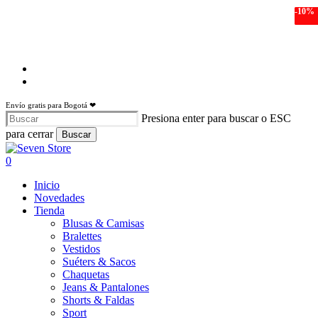
Skip
-30%
-50%
-52%
-50%
-10%
-30%
-30%
-54%
-20%
-10%
to
main
content
facebook
instagram
Envío gratis para Bogotá ❤
Presiona enter para buscar o ESC
para cerrar
Buscar
Close
Search
search
account
0
Menu
Inicio
Novedades
Tienda
Blusas & Camisas
Bralettes
Vestidos
Suéters & Sacos
Chaquetas
Jeans & Pantalones
Shorts & Faldas
Sport