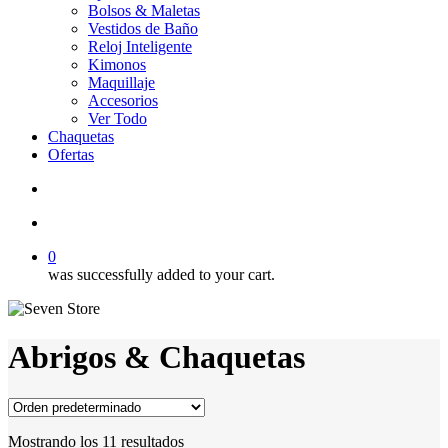
Bolsos & Maletas
Vestidos de Baño
Reloj Inteligente
Kimonos
Maquillaje
Accesorios
Ver Todo
Chaquetas
Ofertas
search
account
0
was successfully added to your cart.
Abrigos & Chaquetas
Mostrando los 11 resultados