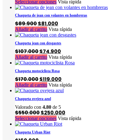
precio
precio
Este
Seleccionar opciones
Vista rápida
opciones
página
original
actual
producto
se
de
era:
es:
tiene
pueden
$420.000.
$210.000.
producto
Chaqueta de jean con volantes en hombreras
múltiples
elegir
El
El
$
89.900
$
81.000
variantes.
en
precio
precio
Añadir al carrito
Vista rápida
Las
la
original
actual
opciones
página
era:
es:
se
$89.900.
$81.000.
de
Chaqueta jean con desgastes
pueden
producto
El
El
$
107.000
$
74.900
elegir
precio
precio
Añadir al carrito
Vista rápida
en
original
actual
la
era:
es:
$107.000.
$74.900.
página
Chaqueta motociclista Rosa
de
El
El
$
170.000
$
119.000
producto
precio
precio
Añadir al carrito
Vista rápida
original
actual
era:
es:
$170.000.
$119.000.
Chaqueta ovejera azul
Valorado con
4.80
de 5
El
El
$
550.000
$
250.000
precio
precio
Este
Seleccionar opciones
Vista rápida
original
actual
producto
era:
es:
tiene
$550.000.
$250.000.
Chaqueta Urban Riot
múltiples