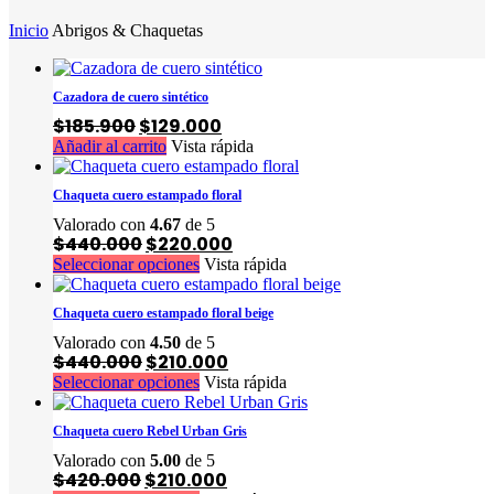
Inicio
Abrigos & Chaquetas
Cazadora de cuero sintético
El
El
$
185.900
$
129.000
precio
precio
Añadir al carrito
Vista rápida
original
actual
era:
es:
$185.900.
$129.000.
Chaqueta cuero estampado floral
Valorado con
4.67
de 5
El
El
$
440.000
$
220.000
precio
precio
Este
Seleccionar opciones
Vista rápida
original
actual
producto
era:
es:
tiene
$440.000.
$220.000.
Chaqueta cuero estampado floral beige
múltiples
Valorado con
4.50
de 5
variantes.
El
El
$
440.000
$
210.000
Las
precio
precio
Este
Seleccionar opciones
Vista rápida
opciones
original
actual
producto
se
era:
es:
tiene
pueden
$440.000.
$210.000.
Chaqueta cuero Rebel Urban Gris
múltiples
elegir
Valorado con
5.00
de 5
variantes.
en
El
El
$
420.000
$
210.000
Las
la