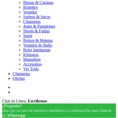
Blusas & Camisas
Bralettes
Vestidos
Suéters & Sacos
Chaquetas
Jeans & Pantalones
Shorts & Faldas
Sport
Bolsos & Maletas
Vestidos de Baño
Reloj Inteligente
Kimonos
Maquillaje
Accesorios
Ver Todo
Chaquetas
Ofertas
facebook
instagram
Chat en Línea,
Escríbenos
¿Preguntas?
Has clic en uno de nuestros miembros a continuación para chatear
en
Whatsapp